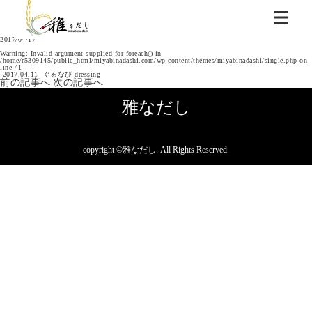
記事一覧
2023年
2021年
2017年
2017/04/17
Warning
: Invalid argument supplied for foreach() in
/home/r5309145/public_html/miyabinadashi.com/wp-content/themes/miyabinadashi/single.php
on
line
41
-2017.04.11- ぐるなび dressing
前の記事へ
次の記事へ
雅なだし
copyright ©雅なだし. All Rights Reserved.